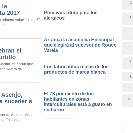
 la
ta 2017
Primavera dura para los
alérgicos
la primera votación con 60
es. ...
Arranca la asamblea Episcopal
que elegirá al sucesor de Rouco
ebran el
Varela
rtillo
Madrid, celebran que
Los fabricantes reales de los
spo Álvaro de...
productos de marca blanca
El 78 por ciento de los
 Asenjo,
habitantes en zonas
a suceder a
interculturales está a gusto en
su barrio
sor de Antonio María
ia Episcopal ...