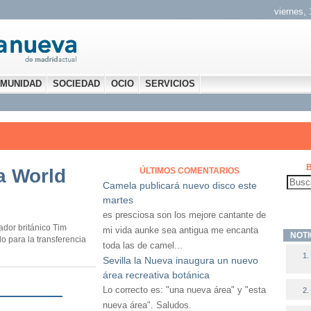
viernes,
MUNIDAD
SOCIEDAD
OCIO
SERVICIOS
B
la World
ÚLTIMOS COMENTARIOS
Camela publicará nuevo disco este
martes
es presciosa son los mejore cantante de
dor británico Tim
mi vida aunke sea antigua me encanta
NOTI
o para la transferencia
toda las de camel...
Sevilla la Nueva inaugura un nuevo
área recreativa botánica
Lo correcto es: "una nueva área" y "esta
nueva área". Saludos.