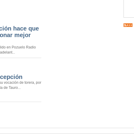
ación hace que
onar mejor
ndido en Pozuelo Radio
adelant...
xcepción
u vocación de torera, por
a de Tauro...