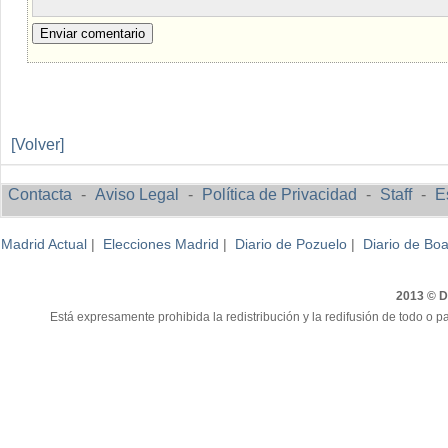
Enviar comentario
[Volver]
Contacta
-
Aviso Legal
-
Política de Privacidad
-
Staff
-
E
Madrid Actual
|
Elecciones Madrid
|
Diario de Pozuelo
|
Diario de Boa
2013 © Di
Está expresamente prohibida la redistribución y la redifusión de todo o pa