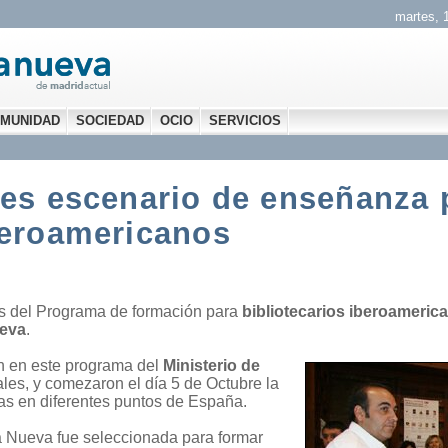
martes, 1
MUNIDAD
SOCIEDAD
OCIO
SERVICIOS
 es escenario de enseñanza 
beroamericanos
os del Programa de formación para
bibliotecarios iberoameric
ueva
.
an en este programa del
Ministerio de
nales, y comezaron el día 5 de Octubre la
icas en diferentes puntos de España.
a Nueva fue seleccionada para formar