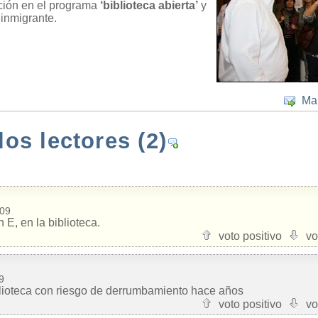
ación en el programa
‘biblioteca abierta’
y
 inmigrante.
Ma
los lectores
(2)
009
 E, en la biblioteca.
voto positivo
vo
9
blioteca con riesgo de derrumbamiento hace años
voto positivo
vo