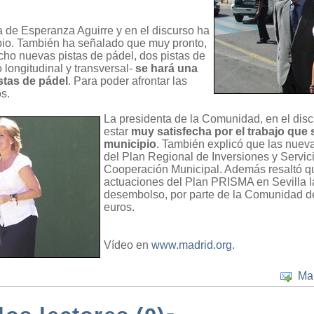
a de Esperanza Aguirre y en el discurso ha
ipio. También ha señalado que muy pronto,
cho nuevas pistas de pádel, dos pistas de
o longitudinal y transversal-
se hará una
stas de pádel
. Para poder afrontar las
os.
La presidenta de la Comunidad, en el dis
estar
muy satisfecha por el trabajo que 
municipio
. También explicó que las nuev
del Plan Regional de Inversiones y Servic
Cooperación Municipal. Además resaltó qu
actuaciones del Plan PRISMA en Sevilla l
desembolso, por parte de la Comunidad de 
euros.
Vídeo en
www.madrid.org
.
Ma