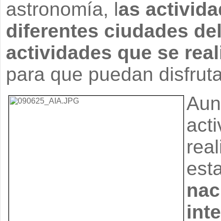
astronomía, l
as activida
diferentes ciudades de
actividades que se rea
para que puedan disfruta
Aun
act
rea
est
nac
int