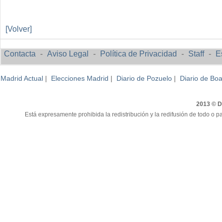
[Volver]
Contacta
-
Aviso Legal
-
Política de Privacidad
-
Staff
-
E
Madrid Actual
|
Elecciones Madrid
|
Diario de Pozuelo
|
Diario de Boa
2013 © Di
Está expresamente prohibida la redistribución y la redifusión de todo o pa