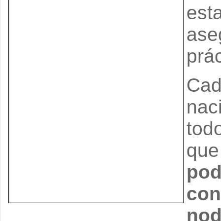
esta
ase
prá
Cad
nac
tod
que
pod
con
nod