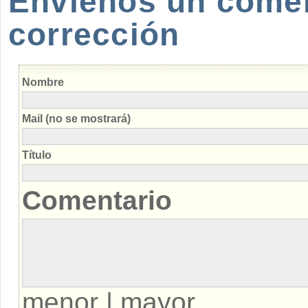
Envíenos un coment
corrección
Nombre
Mail (no se mostrará)
Título
Comentario
menor
|
mayor