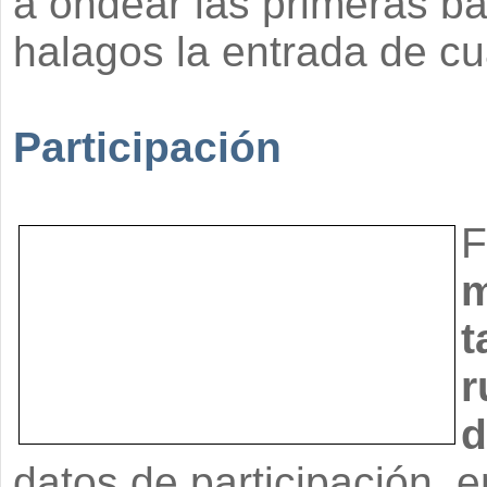
a ondear las primeras b
halagos la entrada de cua
Participación
F
m
t
r
d
datos de participación,