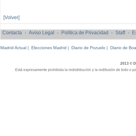
[Volver]
Contacta
-
Aviso Legal
-
Política de Privacidad
-
Staff
-
E
Madrid Actual
|
Elecciones Madrid
|
Diario de Pozuelo
|
Diario de Boa
2013 © Di
Está expresamente prohibida la redistribución y la redifusión de todo o pa