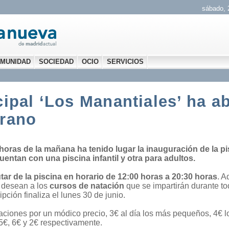
sábado, 
MUNIDAD
SOCIEDAD
OCIO
SERVICIOS
ipal ‘Los Manantiales’ ha ab
erano
horas de la mañana ha tenido lugar la inauguración de la pi
entan con una piscina infantil y otra para adultos.
ar de la piscina en horario de 12:00 horas a 20:30 horas
. A
o desean a los
cursos de natación
que se impartirán durante tod
pción finaliza el lunes 30 de junio.
laciones por un módico precio, 3€ al día los más pequeños, 4€ lo
 5€, 6€ y 2€ respectivamente.