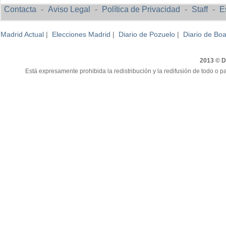
Contacta
-
Aviso Legal
-
Política de Privacidad
-
Staff
-
E
Madrid Actual
|
Elecciones Madrid
|
Diario de Pozuelo
|
Diario de Boa
2013 © Di
Está expresamente prohibida la redistribución y la redifusión de todo o pa