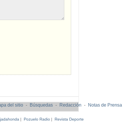
pa del sitio
-
Búsquedas
-
Redacción
-
Notas de Prensa
ajadahonda
|
Pozuelo Radio
|
Revista Deporte