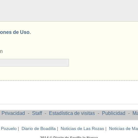
ones de Uso.
en
e Privacidad
-
Staff
-
Estadística de visitas
-
Publicidad
-
Ma
e Pozuelo
|
Diario de Boadilla
|
Noticias de Las Rozas
|
Noticias de M