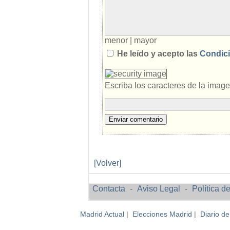
menor
|
mayor
He leído y acepto las
Condici
Escriba los caracteres de la imag
Enviar comentario
[Volver]
Contacta
-
Aviso Legal
-
Política d
Madrid Actual
|
Elecciones Madrid
|
Diario d