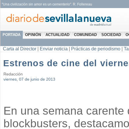
"Una civilización sin amor es un cementerio". R. Follereau
PORTADA
OPINIÓN
ACTUALIDAD
COMUNIDAD
SOCIEDAD
O
Carta al Director
|
Enviar noticia
|
Prácticas de periodismo
|
Ta
Estrenos de cine del vierne
Redacción
viernes, 07 de junio de 2013
En una semana carente 
blockbusters, destacam