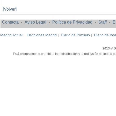
[Volver]
Contacta
-
Aviso Legal
-
Política de Privacidad
-
Staff
-
E
Madrid Actual
|
Elecciones Madrid
|
Diario de Pozuelo
|
Diario de Boa
2013 © Di
Está expresamente prohibida la redistribución y la redifusión de todo o pa