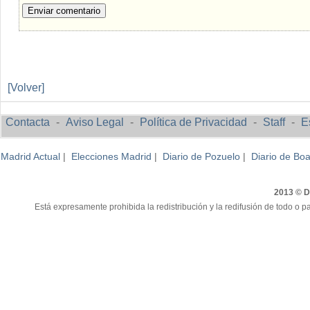
Enviar comentario
[Volver]
Contacta
-
Aviso Legal
-
Política de Privacidad
-
Staff
-
E
Madrid Actual
|
Elecciones Madrid
|
Diario de Pozuelo
|
Diario de Boa
2013 © Di
Está expresamente prohibida la redistribución y la redifusión de todo o pa