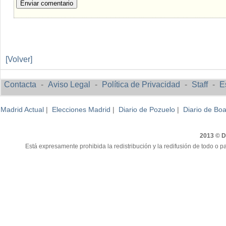
Enviar comentario
[Volver]
Contacta
-
Aviso Legal
-
Política de Privacidad
-
Staff
-
E
Madrid Actual
|
Elecciones Madrid
|
Diario de Pozuelo
|
Diario de Boa
2013 © Di
Está expresamente prohibida la redistribución y la redifusión de todo o pa